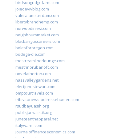
birdsongridgefarm.com
joiedevivblog.com
valera-amsterdam.com
libertybrandhemp.com
norwoodinnwi.com
neighboursmarket.com
blackanguscareers.com
bolesfororegon.com
bodega-ole.com
thestreamlinerlounge.com
mestrinorubanofc.com
novelatherton.com
nassvalleygardens.net
electjohnstewart.com
omptourtravels.com
tribratanews-polreskebumen.com
rsudbayuasih.org
publikjurnalistik.org
juneteenthapparel.net
italywarm.com
journaloffinanceeconomics.com