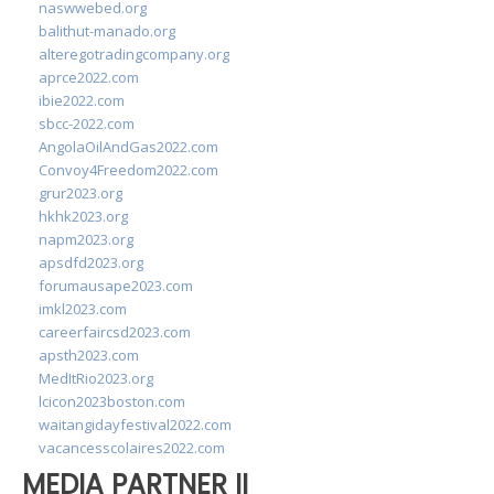
naswwebed.org
balithut-manado.org
alteregotradingcompany.org
aprce2022.com
ibie2022.com
sbcc-2022.com
AngolaOilAndGas2022.com
Convoy4Freedom2022.com
grur2023.org
hkhk2023.org
napm2023.org
apsdfd2023.org
forumausape2023.com
imkl2023.com
careerfaircsd2023.com
apsth2023.com
MedItRio2023.org
lcicon2023boston.com
waitangidayfestival2022.com
vacancesscolaires2022.com
MEDIA PARTNER II