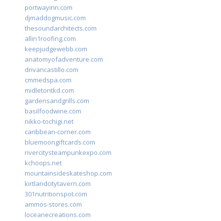
portwayinn.com
djmaddogmusic.com
thesoundarchitects.com
allin1roofing.com
keepjudgewebb.com
anatomyofadventure.com
drivancastillo.com
cmmedspa.com
midletontkd.com
gardensandgrills.com
basilfoodwine.com
nikko-tochigi.net
caribbean-corner.com
bluemoongiftcards.com
rivercitysteampunkexpo.com
kchoops.net
mountainsideskateshop.com
kirtlandcitytavern.com
301nutritionspot.com
ammos-stores.com
loceanecreations.com