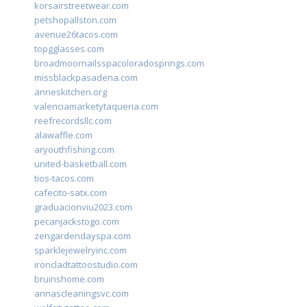
korsairstreetwear.com
petshopallston.com
avenue26tacos.com
topgglasses.com
broadmoornailsspacoloradosprings.com
missblackpasadena.com
anneskitchen.org
valenciamarketytaqueria.com
reefrecordsllc.com
alawaffle.com
aryouthfishing.com
united-basketball.com
tios-tacos.com
cafecito-satx.com
graduacionviu2023.com
pecanjackstogo.com
zengardendayspa.com
sparklejewelryinc.com
ironcladtattoostudio.com
bruinshome.com
annascleaningsvc.com