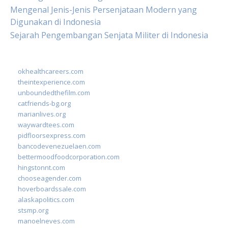
Mengenal Jenis-Jenis Persenjataan Modern yang
Digunakan di Indonesia
Sejarah Pengembangan Senjata Militer di Indonesia
okhealthcareers.com
theintexperience.com
unboundedthefilm.com
catfriends-bg.org
marianlives.org
waywardtees.com
pidfloorsexpress.com
bancodevenezuelaen.com
bettermoodfoodcorporation.com
hingstonnt.com
chooseagender.com
hoverboardssale.com
alaskapolitics.com
stsmp.org
manoelneves.com