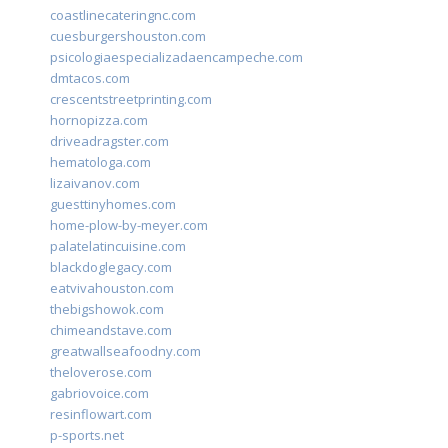
coastlinecateringnc.com
cuesburgershouston.com
psicologiaespecializadaencampeche.com
dmtacos.com
crescentstreetprinting.com
hornopizza.com
driveadragster.com
hematologa.com
lizaivanov.com
guesttinyhomes.com
home-plow-by-meyer.com
palatelatincuisine.com
blackdoglegacy.com
eatvivahouston.com
thebigshowok.com
chimeandstave.com
greatwallseafoodny.com
theloverose.com
gabriovoice.com
resinflowart.com
p-sports.net