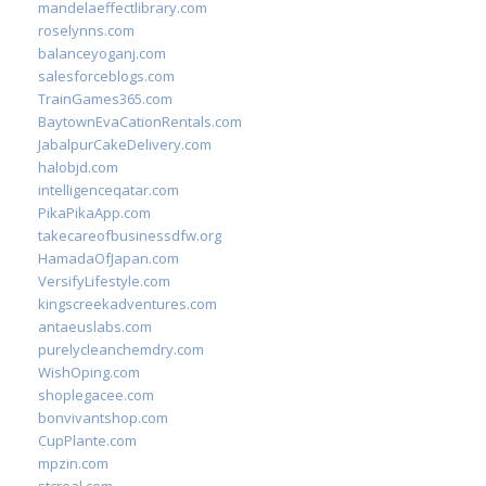
mandelaeffectlibrary.com
roselynns.com
balanceyoganj.com
salesforceblogs.com
TrainGames365.com
BaytownEvaCationRentals.com
JabalpurCakeDelivery.com
halobjd.com
intelligenceqatar.com
PikaPikaApp.com
takecareofbusinessdfw.org
HamadaOfJapan.com
VersifyLifestyle.com
kingscreekadventures.com
antaeuslabs.com
purelycleanchemdry.com
WishOping.com
shoplegacee.com
bonvivantshop.com
CupPlante.com
mpzin.com