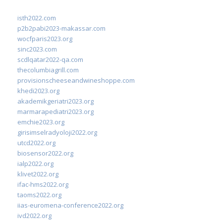
isth2022.com
p2b2pabi2023-makassar.com
wocfparis2023.org
sinc2023.com
scdlqatar2022-qa.com
thecolumbiagrill.com
provisionscheeseandwineshoppe.com
khedi2023.org
akademikgeriatri2023.org
marmarapediatri2023.org
emchie2023.org
girisimselradyoloji2022.org
utcd2022.org
biosensor2022.org
ialp2022.org
klivet2022.org
ifac-hms2022.org
taoms2022.org
iias-euromena-conference2022.org
ivd2022.org