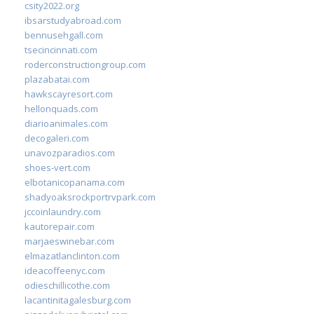
csity2022.org
ibsarstudyabroad.com
bennusehgall.com
tsecincinnati.com
roderconstructiongroup.com
plazabatai.com
hawkscayresort.com
hellonquads.com
diarioanimales.com
decogaleri.com
unavozparadios.com
shoes-vert.com
elbotanicopanama.com
shadyoaksrockportrvpark.com
jccoinlaundry.com
kautorepair.com
marjaeswinebar.com
elmazatlanclinton.com
ideacoffeenyc.com
odieschillicothe.com
lacantinitagalesburg.com