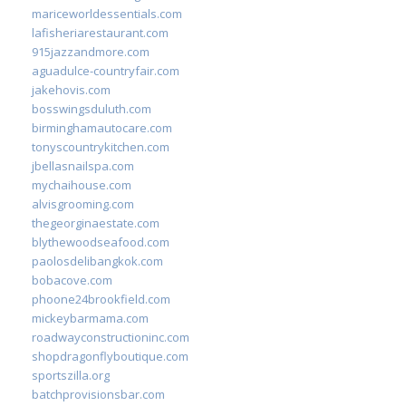
mariceworldessentials.com
lafisheriarestaurant.com
915jazzandmore.com
aguadulce-countryfair.com
jakehovis.com
bosswingsduluth.com
birminghamautocare.com
tonyscountrykitchen.com
jbellasnailspa.com
mychaihouse.com
alvisgrooming.com
thegeorginaestate.com
blythewoodseafood.com
paolosdelibangkok.com
bobacove.com
phoone24brookfield.com
mickeybarmama.com
roadwayconstructioninc.com
shopdragonflyboutique.com
sportszilla.org
batchprovisionsbar.com