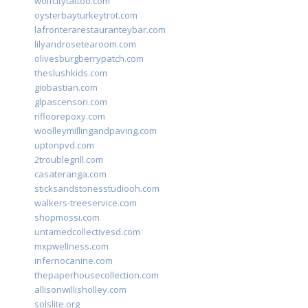
wolfcitytattoo.com
oysterbayturkeytrot.com
lafronterarestauranteybar.com
lilyandrosetearoom.com
olivesburgberrypatch.com
theslushkids.com
giobastian.com
glpascensori.com
rifloorepoxy.com
woolleymillingandpaving.com
uptonpvd.com
2troublegrill.com
casateranga.com
sticksandstonesstudiooh.com
walkers-treeservice.com
shopmossi.com
untamedcollectivesd.com
mxpwellness.com
infernocanine.com
thepaperhousecollection.com
allisonwillisholley.com
solslite.org