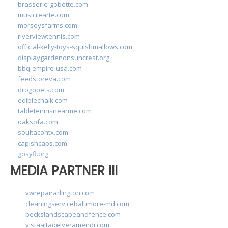
brasserie-gobette.com
musicrearte.com
morseysfarms.com
riverviewtennis.com
official-kelly-toys-squishmallows.com
displaygardenonsuncrest.org
bbq-empire-usa.com
feedstoreva.com
drogopets.com
ediblechalk.com
tabletennisnearme.com
oaksofa.com
soultacohtx.com
capishcaps.com
gpsyfl.org
MEDIA PARTNER III
vwrepairarlington.com
cleaningservicebaltimore-md.com
beckslandscapeandfence.com
vistaaltadelveramendi.com