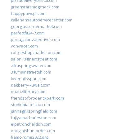
pizzadeliverybristol.com
greenstarsmogcheck.com
happypawspl.com
callahansautoservicecenter.com
georgiascornermarket.com
perfectfit24-7.com
portugalprivatedriver.com
von-racer.com
coffeeshopcharleston.com
salon104mainstreet.com
alkaspringswater.com
318mainstreet8h.com
lovenailsspari.com
oakberry-kuwait.com
quartzliterary.com
friendsofbroderickpark.com
studiopiattellina.com
jannagrillspringfield.com
fujiyamacharleston.com
elpatronchardon.com
donglaishun-order.com
fiamc-rome2022.org