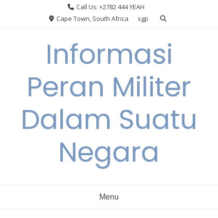
Skip
Call Us: +2782 444 YEAH
to
Cape Town, South Africa
sgp
content
Informasi
Peran Militer
Dalam Suatu
Negara
Menu