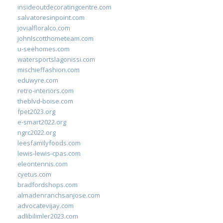
insideoutdecoratingcentre.com
salvatoresinpoint.com
jovialfloralco.com
johnlscotthometeam.com
u-seehomes.com
watersportslagonissi.com
mischieffashion.com
eduwyre.com
retro-interiors.com
theblvd-boise.com
fpet2023.org
e-smart2022.org
ngrc2022.org
leesfamilyfoods.com
lewis-lewis-cpas.com
eleontennis.com
cyetus.com
bradfordshops.com
almadenranchsanjose.com
advocatevijay.com
adlibilimler2023.com