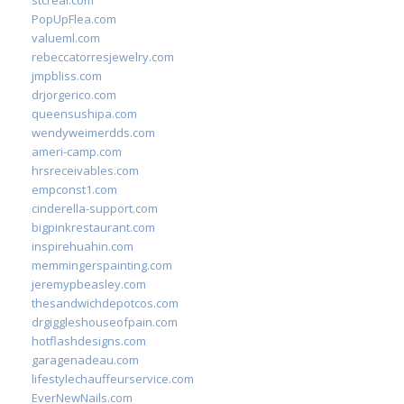
stcreal.com
PopUpFlea.com
valueml.com
rebeccatorresjewelry.com
jmpbliss.com
drjorgerico.com
queensushipa.com
wendyweimerdds.com
ameri-camp.com
hrsreceivables.com
empconst1.com
cinderella-support.com
bigpinkrestaurant.com
inspirehuahin.com
memmingerspainting.com
jeremypbeasley.com
thesandwichdepotcos.com
drgiggleshouseofpain.com
hotflashdesigns.com
garagenadeau.com
lifestylechauffeurservice.com
EverNewNails.com